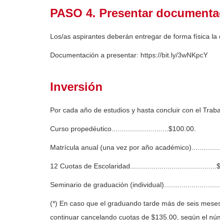
PASO 4. Presentar documentac
Los/as aspirantes deberán entregar de forma física la
Documentación a presentar:
https://bit.ly/3wNKpcY
Inversión
Por cada año de estudios y hasta concluir con el Trab
Curso propedéutico.............................$100.00.
Matrícula anual (una vez por año académico)....................
12 Cuotas de Escolaridad..........................................
Seminario de graduación (individual).............................
(*) En caso que el graduando tarde más de seis meses
continuar cancelando cuotas de $135.00, según el nú