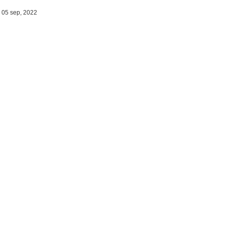
 05 sep, 2022
versidad
dad de El Salvador
ía de Proyección Social