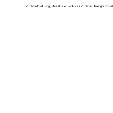
Publicado el
Blog
,
Maestría en Políticas Públicas
,
Postgrados
el
Uni
Universi
Secretar