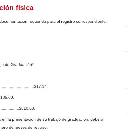
ión física
 documentación requerida para el registro correspondiente.
ajo de Graduación*:
........................$17.14.
..$135.00.
................$810.00.
 en la presentación de su trabajo de graduación, deberá
mero de meses de retraso.