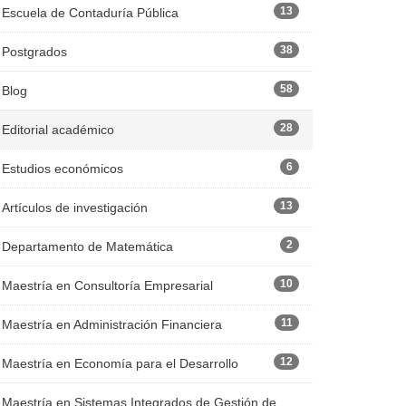
13
Escuela de Contaduría Pública
38
Postgrados
58
Blog
28
Editorial académico
6
Estudios económicos
13
Artículos de investigación
2
Departamento de Matemática
10
Maestría en Consultoría Empresarial
11
Maestría en Administración Financiera
12
Maestría en Economía para el Desarrollo
Maestría en Sistemas Integrados de Gestión de