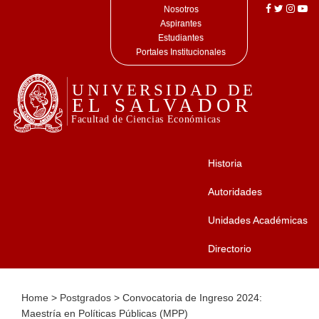
Nosotros
Aspirantes
Estudiantes
Portales Institucionales
Historia
Autoridades
Unidades Académicas
Directorio
Home
>
Postgrados
>
Convocatoria de Ingreso 2024:
Maestría en Políticas Públicas (MPP)