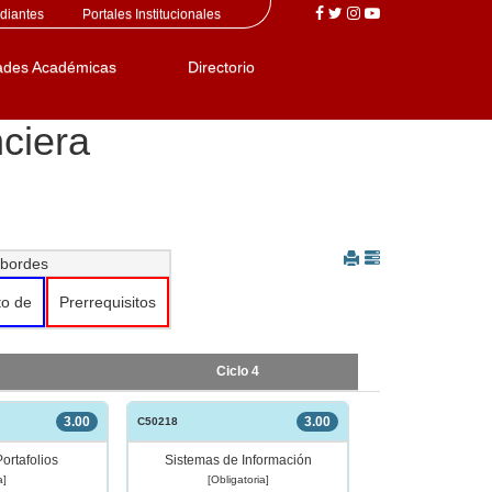
diantes
Portales Institucionales
ades Académicas
Directorio
ciera
 bordes
to de
Prerrequisitos
Ciclo 4
3.00
3.00
C50218
ortafolios
Sistemas de Información
a]
[Obligatoria]