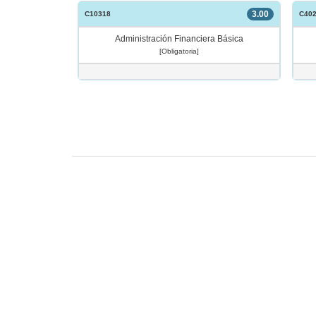
3.00
C10318
C40
Administración Financiera Básica
[Obligatoria]