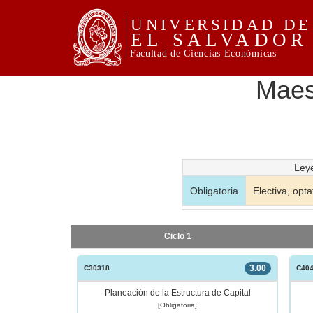
Maes
Ley
Obligatoria
Electiva, opta
Ciclo 1
3.00
C30318
C40
Planeación de la Estructura de Capital
[Obligatoria]