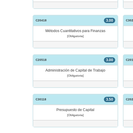
3.00
C20418
C30
Métodos Cuantitativos para Finanzas
[Obligatoria]
3.00
C20518
C201
Administración de Capital de Trabajo
[Obligatoria]
3.50
C30118
C20
Presupuesto de Capital
[Obligatoria]