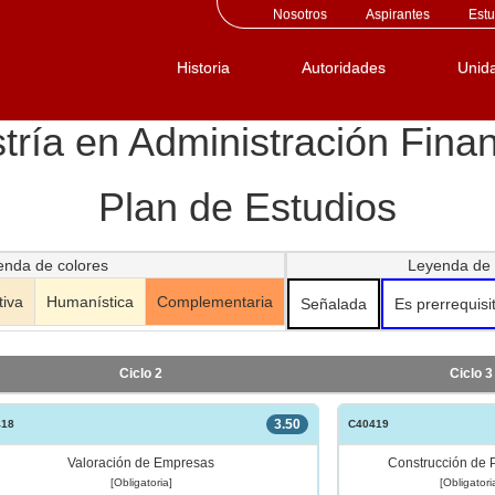
Nosotros
Aspirantes
Estu
Historia
Autoridades
Unid
tría en Administración Finan
Plan de Estudios
enda de colores
Leyenda de
tiva
Humanística
Complementaria
Señalada
Es prerrequisi
Ciclo 2
Ciclo 3
3.50
418
C40419
Valoración de Empresas
Construcción de P
[Obligatoria]
[Obligatori