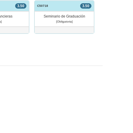
3.50
3.50
C50718
ancieras
Seminario de Graduación
a]
[Obligatoria]