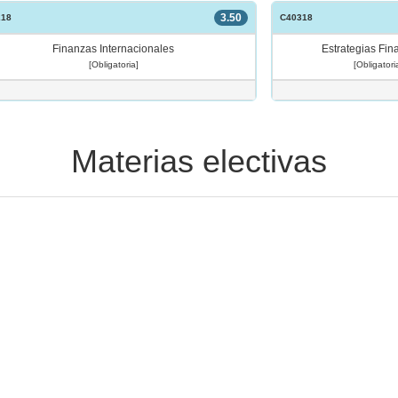
3.50
218
C40318
Finanzas Internacionales
Estrategias Fin
[Obligatoria]
[Obligatori
Materias electivas