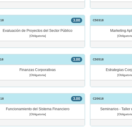
3.00
218
C50318
Evaluación de Proyectos del Sector Público
Marketing Ap
[Obligatoria]
[Obligatori
3.00
18
C50518
Finanzas Corporativas
Estrategias Cor
[Obligatoria]
[Obligatori
3.00
218
C20618
Funcionamiento del Sistema Financiero
Seminarios - Taller
[Obligatoria]
[Obligatori