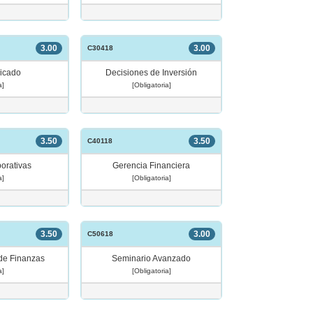
3.00
3.00
C30418
licado
Decisiones de Inversión
a]
[Obligatoria]
3.50
3.50
C40118
porativas
Gerencia Financiera
a]
[Obligatoria]
3.50
3.00
C50618
 de Finanzas
Seminario Avanzado
a]
[Obligatoria]