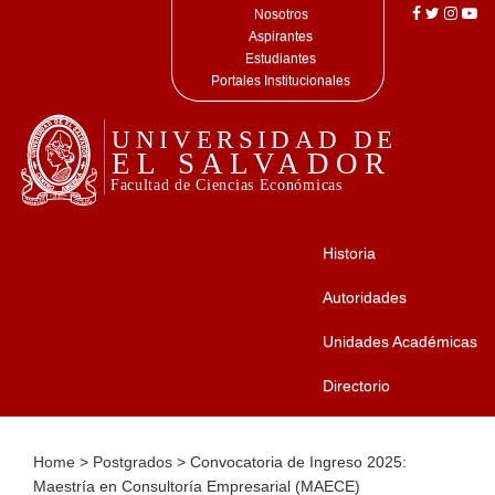
Nosotros
Aspirantes
Estudiantes
Portales Institucionales
Historia
Autoridades
Unidades Académicas
Directorio
Home
>
Postgrados
>
Convocatoria de Ingreso 2025:
Maestría en Consultoría Empresarial (MAECE)