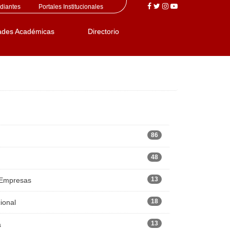
diantes
Portales Institucionales
ades Académicas
Directorio
86
48
13
 Empresas
18
ional
13
a