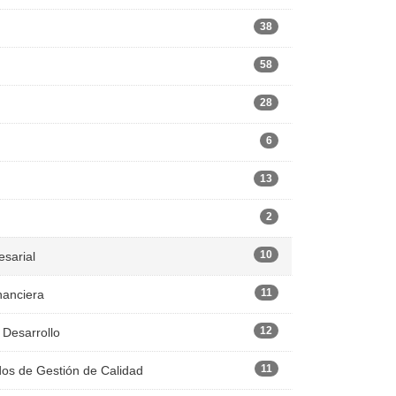
38
58
28
6
13
2
10
esarial
11
nanciera
12
 Desarrollo
11
dos de Gestión de Calidad