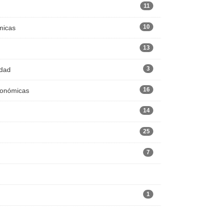
11
10
micas
13
3
edad
16
Económicas
14
25
7
1