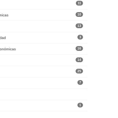
11
10
micas
13
3
edad
16
Económicas
14
25
7
1