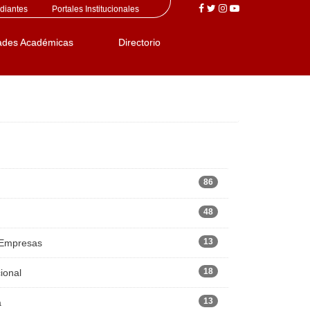
diantes
Portales Institucionales
ades Académicas
Directorio
86
48
13
 Empresas
18
ional
13
a