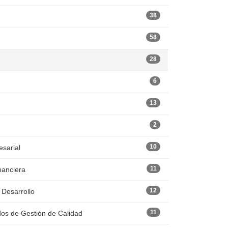
38
58
28
6
13
2
10
esarial
11
nanciera
12
 Desarrollo
11
dos de Gestión de Calidad