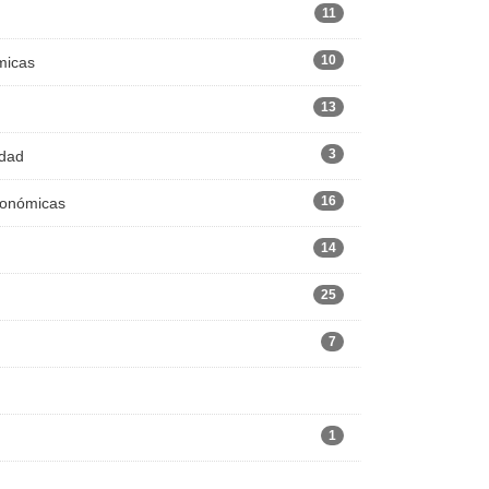
11
10
micas
13
3
edad
16
Económicas
14
25
7
1