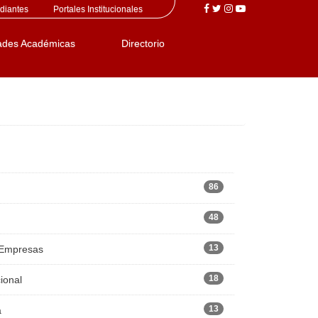
diantes
Portales Institucionales
ades Académicas
Directorio
86
48
13
 Empresas
18
ional
13
a