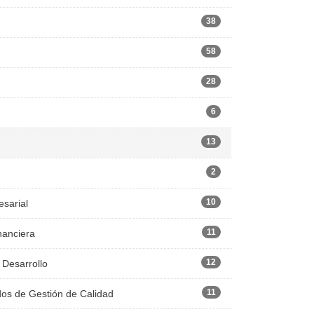
38
58
28
6
13
2
10
esarial
11
nanciera
12
 Desarrollo
11
dos de Gestión de Calidad