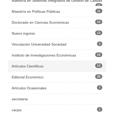
Maestría en Sistemas Integrados de Gestión de Calidad
11
11
Maestría en Políticas Públicas
10
Doctorado en Ciencias Económicas
13
Nuevo ingreso
3
Vinculación Universidad-Sociedad
16
Instituto de Investigaciones Económicas
14
Artículos Científicos
25
Editorial Económico
7
Artículos Ocasionales
secretaria
1
cacpa