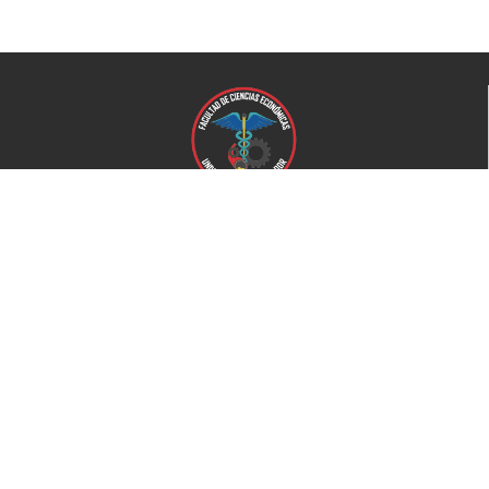
Universidad de El Salvador
Facultad de Ciencias Económicas
Universidad
Universidad de El Salvador
Secretaría de Proyección Social
Secretaría de Arte y Cultura
Complejo deportivo
Bienestar Universitario
+503 2521-0100
Home