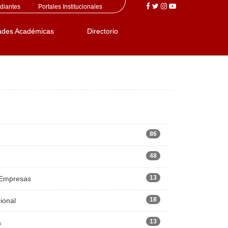
diantes
Portales Institucionales
ades Académicas
Directorio
86
48
13
 Empresas
18
ional
13
a