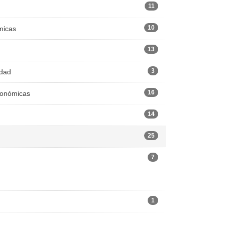
11
10
micas
13
3
edad
16
Económicas
14
25
7
1