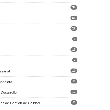
38
58
28
6
13
2
10
esarial
11
nanciera
12
 Desarrollo
11
dos de Gestión de Calidad