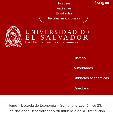
Nosotros
Aspirantes
Estudiantes
Portales Institucionales
Historia
Autoridades
Unidades Académicas
Directorio
Home
>
Escuela de Economía
>
Semanario Económico 23:
Las Naciones Desarrolladas y su Influencia en la Distribución