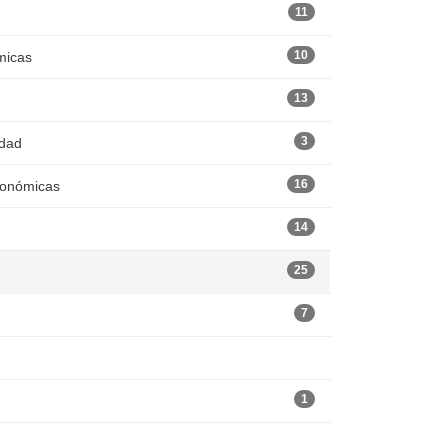
11
10
micas
13
3
edad
16
Económicas
14
25
7
1