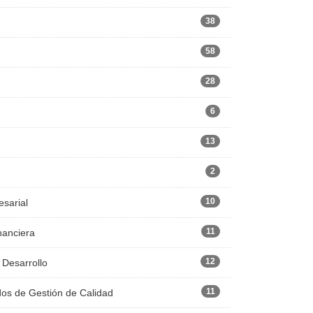
38
58
28
6
13
2
10
esarial
11
nanciera
12
 Desarrollo
11
dos de Gestión de Calidad