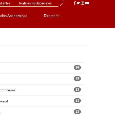
diantes
Portales Institucionales
ades Académicas
Directorio
86
48
13
 Empresas
18
ional
13
a