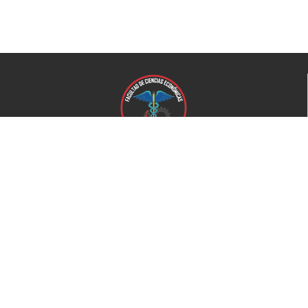
Universidad de El Salvador
Facultad de Ciencias Económicas
Universidad
Universidad de El Salvador
Secretaría de Proyección Social
Secretaría de Arte y Cultura
Complejo deportivo
Bienestar Universitario
+503 2521-0100