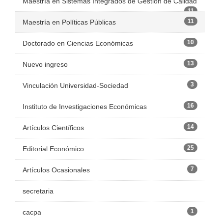
Maestría en Sistemas Integrados de Gestión de Calidad
11
11
Maestría en Políticas Públicas
10
Doctorado en Ciencias Económicas
13
Nuevo ingreso
3
Vinculación Universidad-Sociedad
16
Instituto de Investigaciones Económicas
14
Artículos Científicos
25
Editorial Económico
7
Artículos Ocasionales
secretaria
1
cacpa