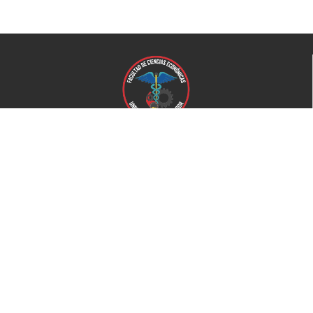
Universidad de El Salvador
Facultad de Ciencias Económicas
Universidad
Universidad de El Salvador
Secretaría de Proyección Social
Secretaría de Arte y Cultura
Complejo deportivo
Bienestar Universitario
+503 2521-0100
Home